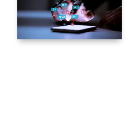
Engager avec votre
public
L’engagement est la clé du succès sur les
médias sociaux
. Il ne suffit pas de publier
du contenu, vous devez également interagir
avec votre public. Cela peut inclure la
réponse aux commentaires, la création de