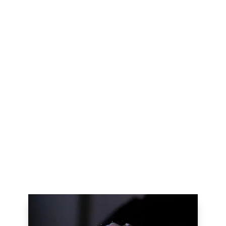
Cela peut inclure des images de produits,
des vidéos, des articles de blog, etc.
N’oubliez pas que le contenu est roi sur les
médias sociaux. Plus votre contenu est
attrayant et intéressant, plus vous aurez de
chances d’attirer et d’engager votre public.
Et, n’oubliez pas, le contenu que vous créez
doit refléter votre marque et votre
personnalité.
Soyez authentique
, soyez
vous-même et votre public vous appréciera
pour cela.