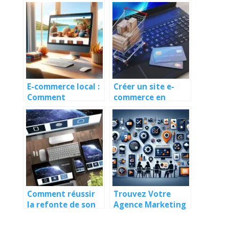
E-commerce local :
Créer un site e-
Comment
commerce en
conquérir le
Guadeloupe : Guide
marché
complet
guadeloupéen en
ligne.
Comment réussir
Trouvez Votre
la refonte de son
Agence Marketing
site web sans
en Guadeloupe
perdre en