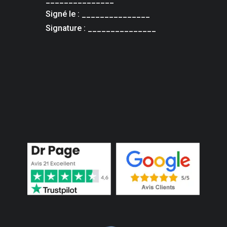
Signé le : _______________
Signature : _______________