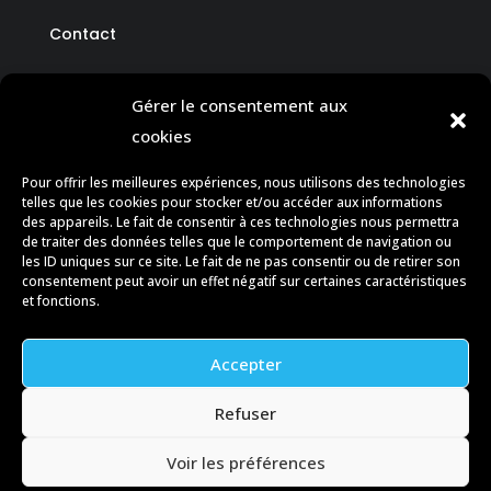
Contact
Gérer le consentement aux
cookies
CONTACT
Pour offrir les meilleures expériences, nous utilisons des technologies
telles que les cookies pour stocker et/ou accéder aux informations
des appareils. Le fait de consentir à ces technologies nous permettra

contact@dr-page.fr
de traiter des données telles que le comportement de navigation ou
les ID uniques sur ce site. Le fait de ne pas consentir ou de retirer son
consentement peut avoir un effet négatif sur certaines caractéristiques

+590 690 756 945
et fonctions.
Accepter
Refuser
Copyright © 2026 Dr Page
Voir les préférences
https://www.jesuiscreateurweb.fr