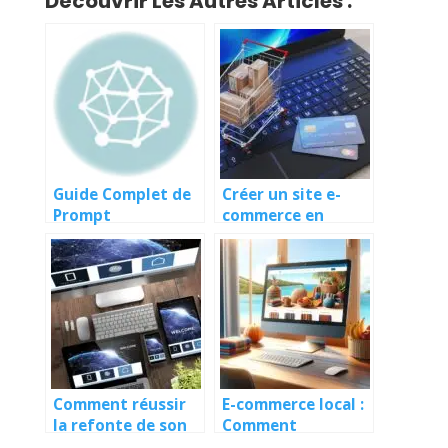
Découvrir Les Autres Articles :
Guide Complet de
Créer un site e-
Prompt
commerce en
Engineering :
Guadeloupe : Guide
Maximisez le
complet
Potentiel de l’IA
dans Votre Secteur
Comment réussir
E-commerce local :
la refonte de son
Comment
site web sans
conquérir le