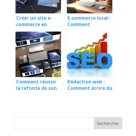
Créer un site e-
E-commerce local :
commerce en
Comment
Guadeloupe : Guide
conquérir le
complet
marché
guadeloupéen en
ligne.
Comment réussir
Rédaction web :
la refonte de son
Comment écrire du
site web sans
contenu optimisé
perdre en
SEO qui attire du
référencement ?
trafic ?
Rechercher