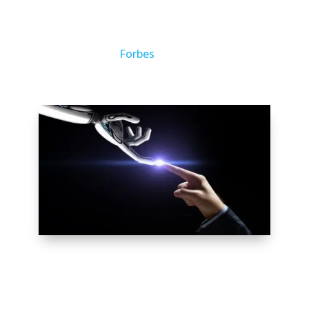
augmentation significative de leur
productivité. Plus d’informations sont
disponibles sur
Forbes
.
3. Le Futur de