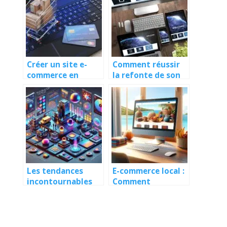
Créer un site e-
Comment réussir
commerce en
la refonte de son
Guadeloupe : Guide
site web sans
complet
perdre en
référencement ?
Les tendances
E-commerce local :
incontournables
Comment
du web design en
conquérir le
2025 : Ce que vous
marché
devez savoir
guadeloupéen en
ligne.