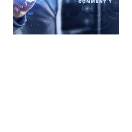
Synergie
Automatisation et
Intelligence
Artificielle : Vers un
Avenir Innovant
L’ère de la technologie numérique a marqué
le début d’une révolution dans divers
domaines, avec l’automatisation se