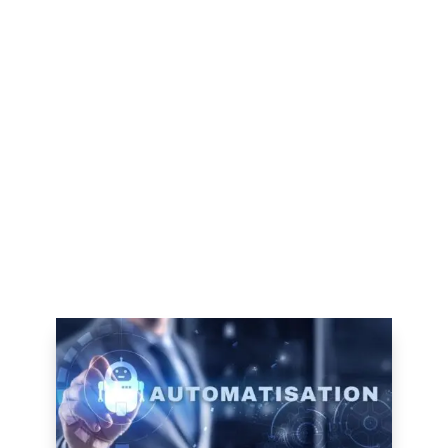
positionnant comme une force
transformatrice. De la simplification des
tâches quotidiennes à la réinvention des
méthodes de travail, l’automatisation a
ouvert des voies vers des efficacités et des
productivités sans précédent. Cet article
explore les divers aspects de
l’automatisation, mettant en lumière ses
avantages, défis, et son avenir prometteur.