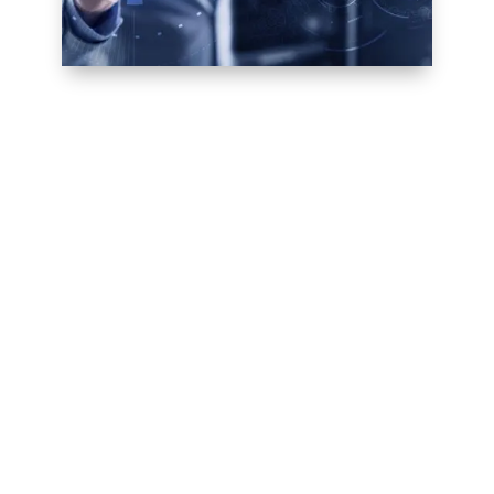
1. Qu’est-ce que
l’Automatisation ?
L’automatisation fait référence à
l’utilisation de systèmes ou de machines
pour effectuer des tâches qui,
traditionnellement, nécessitaient une
intervention humaine. Des premières
machines industrielles aux systèmes
d’intelligence artificielle modernes,
l’automatisation a considérablement