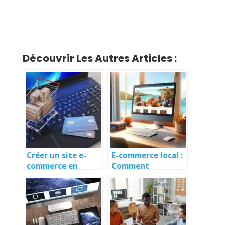
Découvrir Les Autres Articles :
Créer un site e-
E-commerce local :
commerce en
Comment
Guadeloupe : Guide
conquérir le
complet
marché
guadeloupéen en
ligne.