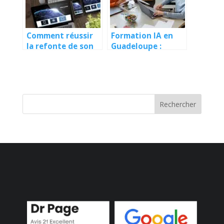
Comment réussir
Formation IA en
la refonte de son
Guadeloupe :
site web sans
Opportunités et
perdre en
débouchés locaux
référencement ?
Rechercher