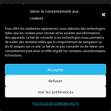
Accueil
Gérer le consentement aux
À propos
cookies
Blog
Pour offrir les meilleures expériences, nous utilisons des technologies
telles que les cookies pour stocker et/ou accéder aux informations
Contact
des appareils. Le fait de consentir à ces technologies nous permettra
de traiter des données telles que le comportement de navigation ou
les ID uniques sur ce site. Le fait de ne pas consentir ou de retirer son
consentement peut avoir un effet négatif sur certaines caractéristiques
et fonctions.
CONTACT
Accepter
Refuser

contact@dr-page.fr
Voir les préférences

+590 690 756 945
POLITIQUE DE CONFIDENTIALITÉ